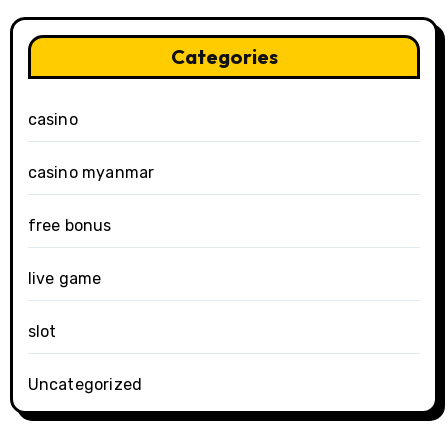
Categories
casino
casino myanmar
free bonus
live game
slot
Uncategorized