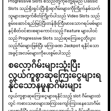
Progressive Slots စသည်တို့ကိုတွေ့ရမည် Classic
Slots သည်ရိုးရှင်းပြီးရိုးရာဂိမ်းများကိုကြိုက်နှစ်သက်
သူများအတွက်စိတ်ကြိုက်ပါသည် Video Slots သည်
စွမ်းဆောင်ရည်မြင့်ပြီးတန်ခိုးကြီးမားသောဂရပ်ဖစ်များ
နှင့်စိတ်ဝင်စားစရာကောင်းသည့် Feature များပါဝင်
သည် Progressive Slots သည်ဆုကြေးငွေတိုးပွား
သည့်ဂိမ်းများဖြစ်ပြီး မကြာခဏ Jackpot ရနိုင်သော
အခွင့်အလမ်းများကိုပေးစွမ်းပါသည်
စလော့ဂိမ်းများသုံးပြီး
လွယ်ကူစွာဆုကြေးငွေများရ
နိုင်သောနမူနာဂိမ်းများ
လွယ်ကူစွာဆုကြေးငွေများရနိုင်သည့် slot ဂိမ်းများထဲ
တွင် ကစားသမားများအကြားကျော်ကြားနေသောဂိမ်း
များစွာရှိပြီး လက်ရှိမှာတော့အောက်ပါ ၃ ဂိမ်းကိုအထူး