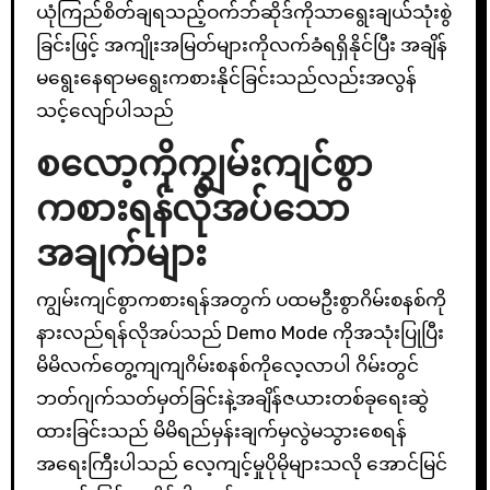
ယုံကြည်စိတ်ချရသည့်ဝက်ဘ်ဆိုဒ်ကိုသာရွေးချယ်သုံးစွဲ
ခြင်းဖြင့် အကျိုးအမြတ်များကိုလက်ခံရရှိနိုင်ပြီး အချိန်
မရွေးနေရာမရွေးကစားနိုင်ခြင်းသည်လည်းအလွန်
သင့်လျော်ပါသည်
စလော့ကိုကျွမ်းကျင်စွာ
ကစားရန်လိုအပ်သော
အချက်များ
ကျွမ်းကျင်စွာကစားရန်အတွက် ပထမဦးစွာဂိမ်းစနစ်ကို
နားလည်ရန်လိုအပ်သည် Demo Mode ကိုအသုံးပြုပြီး
မိမိလက်တွေ့ကျကျဂိမ်းစနစ်ကိုလေ့လာပါ ဂိမ်းတွင်
ဘတ်ဂျက်သတ်မှတ်ခြင်းနဲ့အချိန်ဇယားတစ်ခုရေးဆွဲ
ထားခြင်းသည် မိမိရည်မှန်းချက်မှလွဲမသွားစေရန်
အရေးကြီးပါသည် လေ့ကျင့်မှုပိုမိုများသလို အောင်မြင်