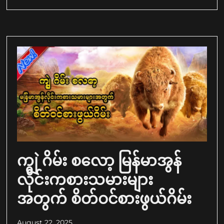
ကျွဲ ဂိမ်း စလော့ မြန်မာအွန်
လိုင်းကစားသမားများ
အတွက် စိတ်ဝင်စားဖွယ်ဂိမ်း
August 22, 2025