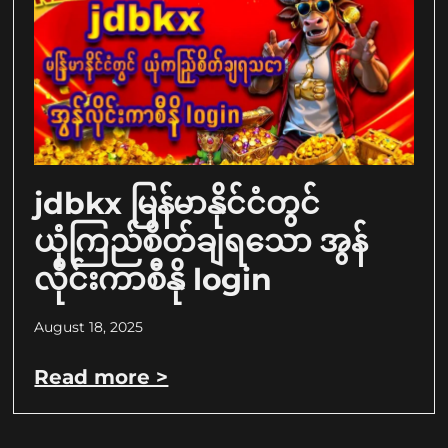
jdbkx မြန်မာနိုင်ငံတွင်
ယုံကြည်စိတ်ချရသော အွန်
လိုင်းကာစီနို login
August 18, 2025
Read more >