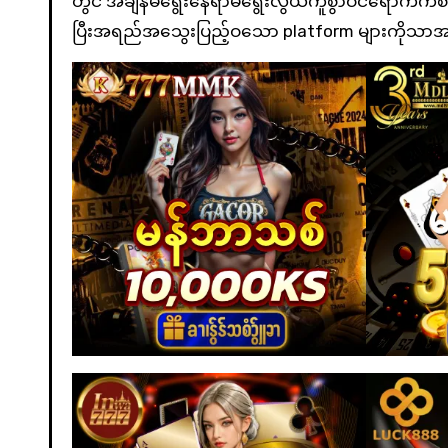
တွင် အချိန်မရွေးနေရာမရွေးလွယ်ကူစွာဝင်ရောက်ကစားန
ပြီးအရည်အသွေးပြည့်ဝသော platform များကိုသာအ