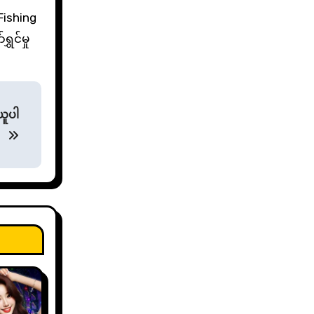
 Fishing
ှင်မှု
ယူပါ