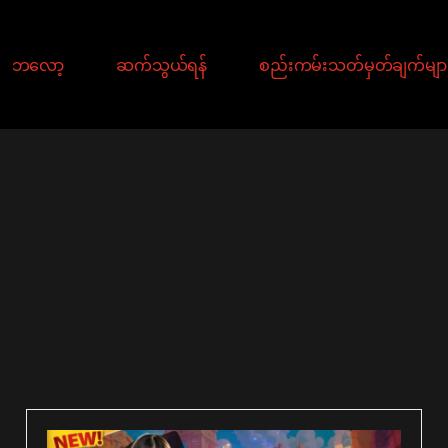
ဘလော့
ဆက်သွယ်ရန်
စည်းကမ်းသတ်မှတ်ချက်မျာ