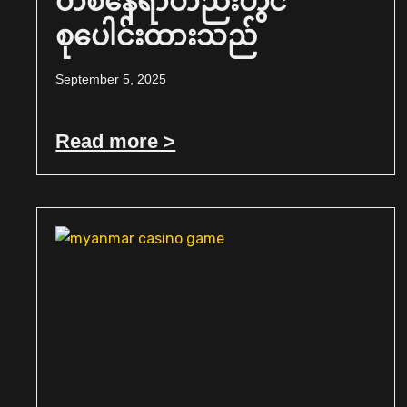
တစ်နေရာတည်းတွင်
စုပေါင်းထားသည်
September 5, 2025
Read more >