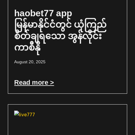
haobet77 app
မြန်မာနိုင်ငံတွင် ယုံကြည်
စိတ်ချရသော အွန်လိုင်း
ကာစီနို
August 20, 2025
Read more >