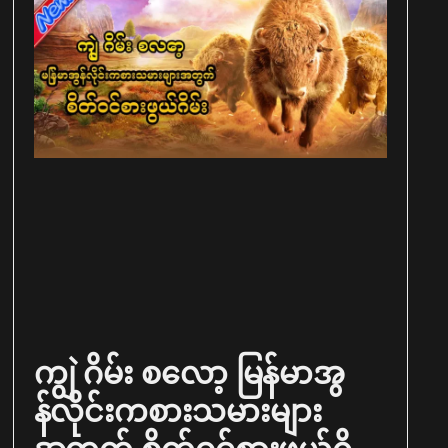
ကျွဲ ဂိမ်း စလော့ မြန်မာအွ
န်လိုင်းကစားသမားများ