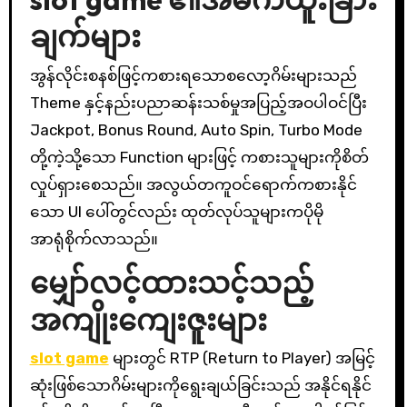
ချက်များ
အွန်လိုင်းစနစ်ဖြင့်ကစားရသောစလော့ဂိမ်းများသည်
Theme နှင့်နည်းပညာဆန်းသစ်မှုအပြည့်အဝပါဝင်ပြီး
Jackpot, Bonus Round, Auto Spin, Turbo Mode
တို့ကဲ့သို့သော Function များဖြင့် ကစားသူများကိုစိတ်
လှုပ်ရှားစေသည်။ အလွယ်တကူဝင်ရောက်ကစားနိုင်
သော UI ပေါ်တွင်လည်း ထုတ်လုပ်သူများကပိုမို
အာရုံစိုက်လာသည်။
မျှော်လင့်ထားသင့်သည့်
အကျိုးကျေးဇူးများ
slot game
များတွင် RTP (Return to Player) အမြင့်
ဆုံးဖြစ်သောဂိမ်းများကိုရွေးချယ်ခြင်းသည် အနိုင်ရနိုင်