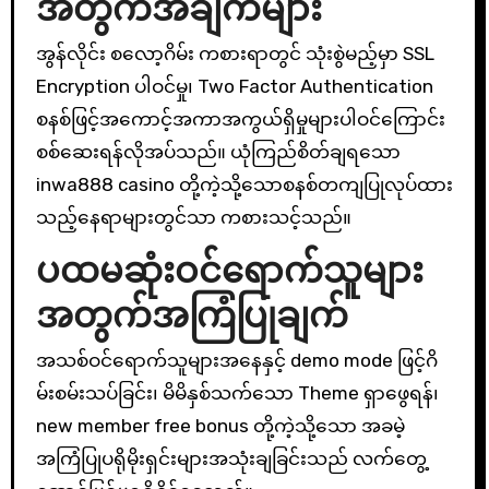
အတွက်အချက်များ
အွန်လိုင်း စလော့ဂိမ်း ကစားရာတွင် သုံးစွဲမည့်မှာ SSL
Encryption ပါဝင်မှု၊ Two Factor Authentication
စနစ်ဖြင့်အကောင့်အကာအကွယ်ရှိမှုများပါဝင်ကြောင်း
စစ်ဆေးရန်လိုအပ်သည်။ ယုံကြည်စိတ်ချရသော
inwa888 casino တို့ကဲ့သို့သောစနစ်တကျပြုလုပ်ထား
သည့်နေရာများတွင်သာ ကစားသင့်သည်။
ပထမဆုံးဝင်ရောက်သူများ
အတွက်အကြံပြုချက်
အသစ်ဝင်ရောက်သူများအနေနှင့် demo mode ဖြင့်ဂိ
မ်းစမ်းသပ်ခြင်း၊ မိမိနှစ်သက်သော Theme ရှာဖွေရန်၊
new member free bonus တို့ကဲ့သို့သော အခမဲ့
အကြံပြုပရိုမိုးရှင်းများအသုံးချခြင်းသည် လက်တွေ့