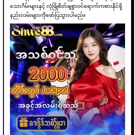
သောဂိမ်းများနှင့် လုံခြုံစိတ်ချစွာဝင်ရောက်ကစားနိုင်ဖို့
နည်းလမ်းများကိုဖော်ပြသွားပါမည်။