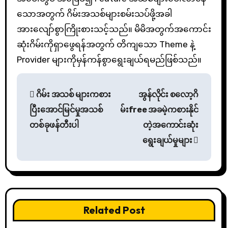
သောအတွက် ဂိမ်းအသစ်များစမ်းသပ်ဖို့အခါ
အားလျော်စွာကြိုးစားသင့်သည်။ မိမိအတွက်အကောင်း
ဆုံးဂိမ်းကိုရှာဖွေရန်အတွက် တိကျသော Theme နဲ့
Provider များကိုမှန်ကန်စွာရွေးချယ်ရမည်ဖြစ်သည်။
ဂိမ်း အသစ် များကစား
အွန်လိုင်း စလော့ဂိ
ပြီးအောင်မြင်မှုအသစ်
မ်းfree အခမဲ့ကစားနိုင်
တစ်ခုဖန်တီးပါ
တဲ့အကောင်းဆုံး
ရွေးချယ်မှုများ
Related Post