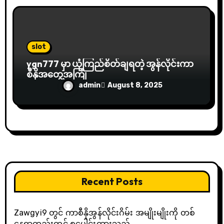
slot
ygn777 မှာ ယုံကြည်စိတ်ချရတဲ့ အွန်လိုင်းကာ
စီနိုအတွေ့အကြုံ
admin
August 8, 2025
Recent Posts
Zawgyi9 တွင် ကာစီနိုအွန်လိုင်းဂိမ်း အမျိုးမျိုးကို တစ်
နေရာတည်းတွင် စုပေါင်းထားသည်