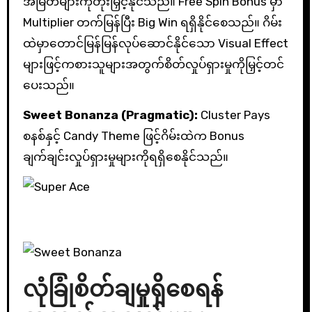
အမြတ်များကိုတိုးမြှင့်နိုင်သည်။ Free Spin Bonus မှာ
Multiplier တက်မြန်ပြီး Big Win ရရှိနိုင်စေသည်။ ဂိမ်း
ထဲမှာတောင်မြန်မြန်လုပ်ဆောင်နိုင်သော Visual Effect
များဖြင့်ကစားသူများအတွက်စိတ်လှုပ်ရှားမှုကိုမြှင့်တင်
ပေးသည်။
Sweet Bonanza (Pragmatic):
Cluster Pays
စနစ်နှင့် Candy Theme ဖြင့်ဂိမ်းထဲက Bonus
ချက်ချင်းလှုပ်ရှားမှုများကိုရရှိစေနိုင်သည်။
လုံခြုံစိတ်ချမှုရှိစေရန်