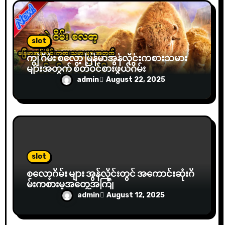
slot
ကျွဲ ဂိမ်း စလော့ မြန်မာအွန်လိုင်းကစားသမား
များအတွက် စိတ်ဝင်စားဖွယ်ဂိမ်း
admin
August 22, 2025
slot
စလော့ဂိမ်း များ အွန်လိုင်းတွင် အကောင်းဆုံးဂိ
မ်းကစားမှုအတွေ့အကြုံ
admin
August 12, 2025