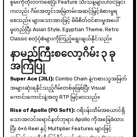
စွမ်းကိုတိုးတက်စေပြီး Feature သီးသန့်များပါဝင်ခြင်း
ကလည်း ဂိမ်းအတွင်းအမြဲတမ်းအဆင့်မြှင့်ခံစားမှုရ
စေသည်။ များသောအားဖြင့် မိမိစိတ်ဝင်စားမှုအပေါ်
မူတည်ပြီး Asian Style, Egyptian Theme, Retro
Classic စတဲ့ပုံစံများကိုကြည့်ရွေးချယ်နိုင်သည်။
နာမည်ကြီးစလော့ဂိမ်း ၃ ခု
အကြံပြု
Super Ace (JILI):
Combo Chain နဲ့ကစားသူအမြတ်
အများဆုံးရနိုင်သည့်ဂိမ်းတစ်ခုဖြစ်ပြီး Visual
ကောင်းကောင်းနဲ့အတူ RTP မြင့်မားသည်။
Rise of Apollo (PG Soft):
ဂရိပန်းထိမ်အယောင်ရှိ
သောအလင်းရောင်နတ်ဘုရား Apollo ကိုအခြေခံထား
ပြီး 6×6 Reel နှင့် Multiplier Features များဖြင့်