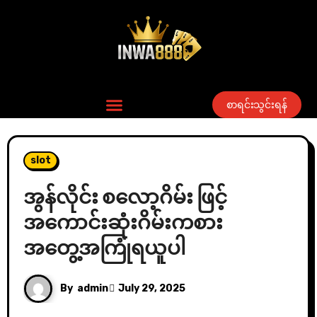
စာရင်းသွင်းရန်
slot
အွန်လိုင်း စလော့ဂိမ်း ဖြင့်
အကောင်းဆုံးဂိမ်းကစား
အတွေ့အကြုံရယူပါ
By
admin
July 29, 2025