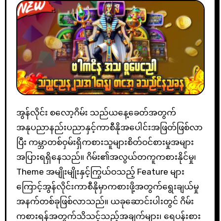
အွန်လိုင်း စလော့ဂိမ်း သည်ယနေ့ခေတ်အတွက်
အနုပညာနည်းပညာနှင့်ကာစီနိုအပေါင်းအဖြတ်ဖြစ်လာ
ပြီး ကမ္ဘာတစ်ဝှမ်းရှိကစားသူများစိတ်ဝင်စားမှုအများ
အပြားရရှိနေသည်။ ဂိမ်း၏အလွယ်တကူကစားနိုင်မှု၊
Theme အမျိုးမျိုးနှင့်ကြွယ်ဝသည့် Feature များ
ကြောင့်အွန်လိုင်းကာစီနိုမှာကစားဖို့အတွက်ရွေးချယ်မှု
အနက်တစ်ခုဖြစ်လာသည်။ ယခုဆောင်းပါးတွင် ဂိမ်း
ကစားရန်အတွက်သိသင့်သည့်အချက်များ၊ ရေပန်းစား