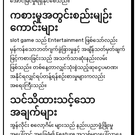
အောင်မြင်မှုရရှိနိုင်စေသည်။
ကစားမှုအတွင်းစည်းမျဉ်း
ကောင်းများ
slot game သည် Entertainment ဖြစ်သော်လည်း
မှန်ကန်သောဘတ်ဂျက်ခွဲခြားမှုနှင့် အချိန်သတ်မှတ်ချက်
ဖြင့်ကစားခြင်းသည် အသက်သာဆုံးနည်းလမ်း
ဖြစ်သည်။ တစ်နေ့တာလျှင်သုံးစွဲသည့်ဆုငွေပမာဏ၊
အနိုင်ရလျှင်ရပ်တန့်ရန်စဉ်းစားမှုများကလည်း
အရေးကြီးသည်။
သင်သိထားသင့်သော
အချက်များ
အွန်လိုင်း စလော့ဂိမ်း များသည် နည်းပညာဖွံ့ဖြိုးမှု
အပေါ်တွင် အခြေခံ၍ Feature အသစ်များပေါ်လာနေ