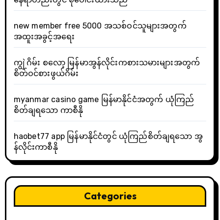
new member free 5000 အသစ်ဝင်သူများအတွက်
အထူးအခွင့်အရေး
ကျွဲ ဂိမ်း စလော့ မြန်မာအွန်လိုင်းကစားသမားများအတွက်
စိတ်ဝင်စားဖွယ်ဂိမ်း
myanmar casino game မြန်မာနိုင်ငံအတွက် ယုံကြည်
စိတ်ချရသော ကာစီနို
haobet77 app မြန်မာနိုင်ငံတွင် ယုံကြည်စိတ်ချရသော အွ
န်လိုင်းကာစီနို
Categories