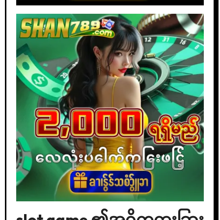
slot game ၏အဓိကထူးခြား